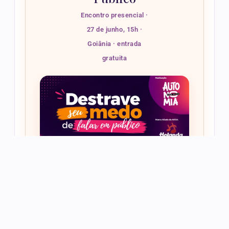
Encontro presencial ·
27 de junho, 15h ·
Goiânia · entrada
gratuita
No dia 27 de junho acontece o encontro
Destrave seu Medo de Falar em Público
.
Uma experiência criada para mulheres e
pessoas LGBTQIAPN+ que desejam
fortalecer sua comunicação, ampliar sua