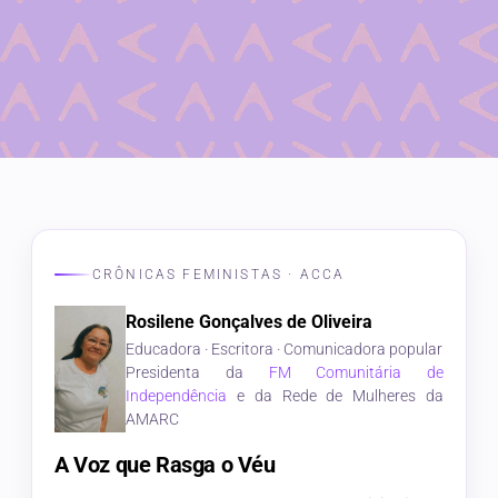
CRÔNICAS FEMINISTAS · ACCA
Rosilene Gonçalves de Oliveira
Educadora · Escritora · Comunicadora popular
Presidenta da
FM Comunitária de
Independência
e da Rede de Mulheres da
AMARC
A Voz que Rasga o Véu