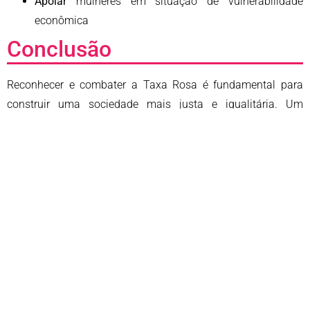
Apoiar
mulheres em situação de vulnerabilidade
econômica
Conclusão
Reconhecer e combater a Taxa Rosa é fundamental para
construir uma sociedade mais justa e igualitária. Um
mercado que respeita suas maiores consumidoras não
apenas demonstra maturidade e eficiência, mas também
contribui para o desenvolvimento econômico e social do
país.
As mulheres brasileiras, que representam mais da metade
da população e controlam a maior parte das decisões de
compra, merecem
preços justos, respeito e produtos que não
as discriminem
. A mudança começa com consciência,
informação e a decisão coletiva de não aceitar menos do
que merecemos: igualdade real, também no carrinho de