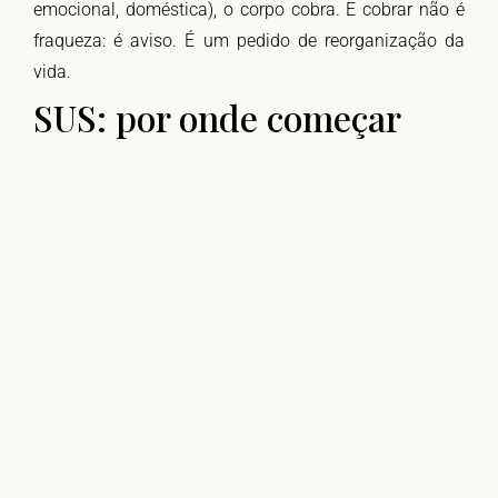
emocional, doméstica), o corpo cobra. E cobrar não é
fraqueza: é aviso. É um pedido de reorganização da
vida.
SUS: por onde começar
Para quem não tem plano de saúde, a entrada é pela
rede básica: unidade de saúde do território,
CAIS/serviços de referência e acompanhamento
ginecológico. Registrar sintomas (sono, humor, ciclo,
ondas de calor, dores, cansaço, libido) pode ajudar a
consulta a ser mais objetiva e eficaz.
Autonomia: cuidado como
protesto
A conversa termina com uma virada de chave:
autonomia não é “heroísmo”. É presença. Presença