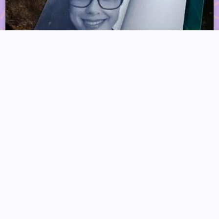
A mapeadora de ausências por Ana Saragossa
| Crônicas Feministas