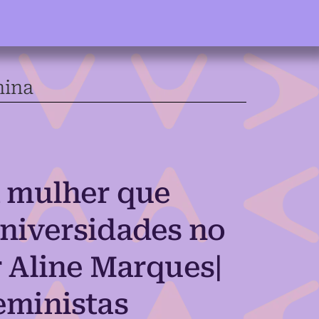
nina
a mulher que
niversidades no
r Aline Marques|
eministas