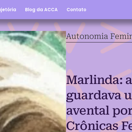
jetória
Blog da ACCA
Contato
Autonomia Femi
Marlinda: 
guardava u
avental po
Crônicas F