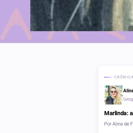
CRÔNICA
Alin
Geógr
Marlinda: 
Por Aline de