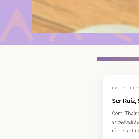
DO ESTÚDI
Ser Raiz,
Com Thainá
ancestralid
não é só tro