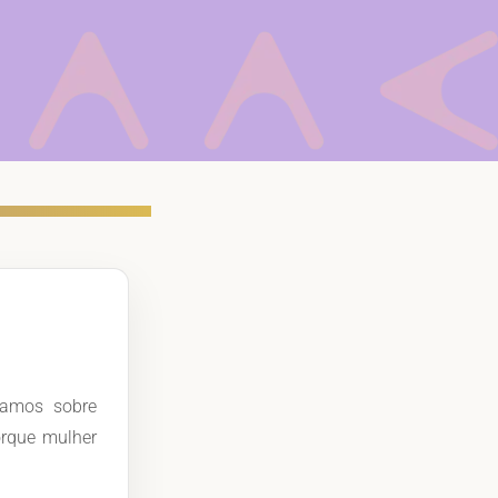
samos sobre
orque mulher