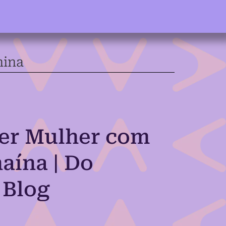
nina
Ser Mulher com
aína | Do
 Blog