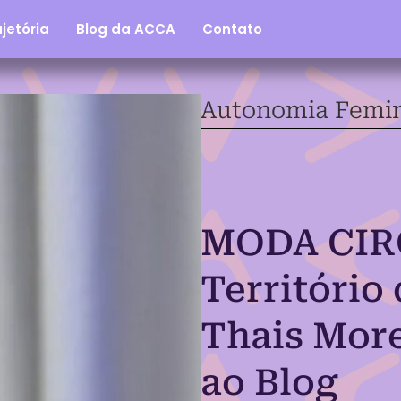
jetória
Blog da ACCA
Contato
Autonomia Femi
MODA CIR
Território
Thais More
ao Blog