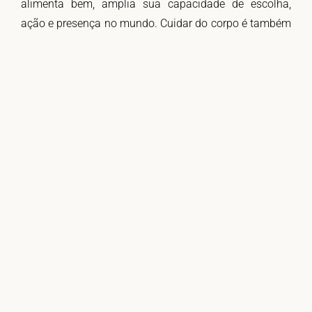
alimenta bem, amplia sua capacidade de escolha,
ação e presença no mundo. Cuidar do corpo é também
um ato político.
Ouça os Episódios
Completos
Episódio 37: Corpos Vivos – Parte 1
Episódio 38: Corpos Vivos – Parte 2
Fortaleça Vozes que
Transformam
Conhecimento em
Autonomia