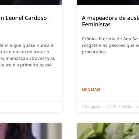
om Leonel Cardoso |
A mapeadora de ausê
Feministas
Crônica literária de Ana S
olência que quase nunca é
resgate e as pessoas que 
uta e no ato de tratar o
procurados.
esumanização atravessa as
outro é o primeiro passo
LEIA MAIS
7 de agosto de 2026
Nenhum c