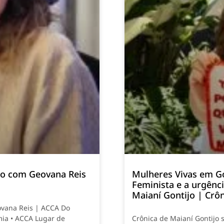
smo com Geovana Reis
Mulheres Vivas em G
Feminista e a urgênc
Maianí Gontijo | Crô
ovana Reis | ACCA Do
mia • ACCA Lugar de
Crônica de Maianí Gontijo 