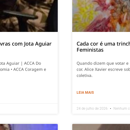
vras com Jota Aguiar
Cada cor é uma trinch
Feministas
Jota Aguiar | ACCA Do
Quando dizem que votar e e
nomia • ACCA Coragem e
cor. Alice Xavier escreve so
coletiva.
LEIA MAIS
24 de julho de 2026
Nenhum c