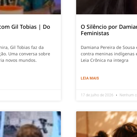
com Gil Tobias | Do
O Silêncio por Damia
Feministas
ira, Gil Tobias faz da
Damiana Pereira de Sousa e
ção. Uma conversa sobre
contra meninas indígenas e
cria novos mundos.
Leia Crônica na integra
LEIA MAIS
17 de julho de 2026
Nenhum c