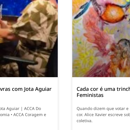
vras com Jota Aguiar
Cada cor é uma trinch
Feministas
Jota Aguiar | ACCA Do
Quando dizem que votar e e
nomia • ACCA Coragem e
cor. Alice Xavier escreve so
coletiva.