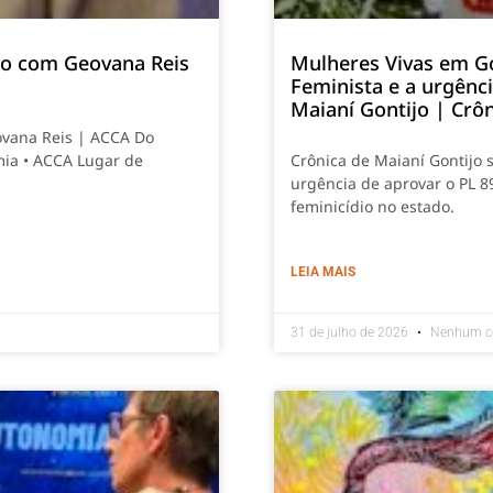
smo com Geovana Reis
Mulheres Vivas em G
Feminista e a urgênc
Maianí Gontijo | Crô
ovana Reis | ACCA Do
mia • ACCA Lugar de
Crônica de Maianí Gontijo 
urgência de aprovar o PL 8
feminicídio no estado.
LEIA MAIS
31 de julho de 2026
Nenhum c