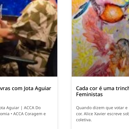
vras com Jota Aguiar
Cada cor é uma trinch
Feministas
Jota Aguiar | ACCA Do
Quando dizem que votar e e
nomia • ACCA Coragem e
cor. Alice Xavier escreve so
coletiva.