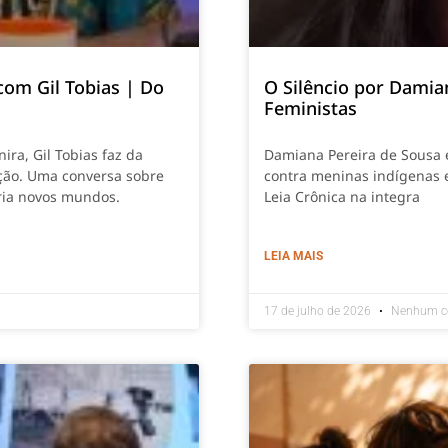
com Gil Tobias | Do
O Silêncio por Damia
Feministas
ira, Gil Tobias faz da
Damiana Pereira de Sousa e
ção. Uma conversa sobre
contra meninas indígenas e
cria novos mundos.
Leia Crônica na integra
LEIA MAIS
17 de julho de 2026
Nenhum c