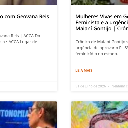
smo com Geovana Reis
Mulheres Vivas em G
Feminista e a urgênc
Maianí Gontijo | Crô
ovana Reis | ACCA Do
mia • ACCA Lugar de
Crônica de Maianí Gontijo 
urgência de aprovar o PL 8
feminicídio no estado.
LEIA MAIS
31 de julho de 2026
Nenhum c