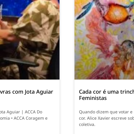
vras com Jota Aguiar
Cada cor é uma trinch
Feministas
Jota Aguiar | ACCA Do
Quando dizem que votar e e
nomia • ACCA Coragem e
cor. Alice Xavier escreve so
coletiva.