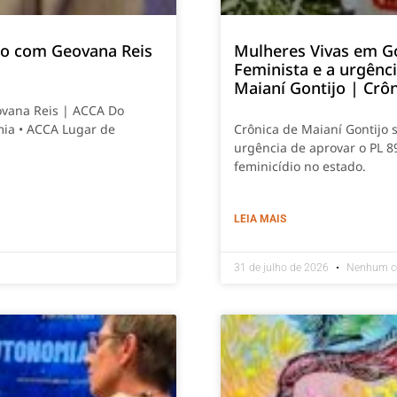
smo com Geovana Reis
Mulheres Vivas em G
Feminista e a urgênc
Maianí Gontijo | Crô
ovana Reis | ACCA Do
mia • ACCA Lugar de
Crônica de Maianí Gontijo 
urgência de aprovar o PL 8
feminicídio no estado.
LEIA MAIS
31 de julho de 2026
Nenhum c