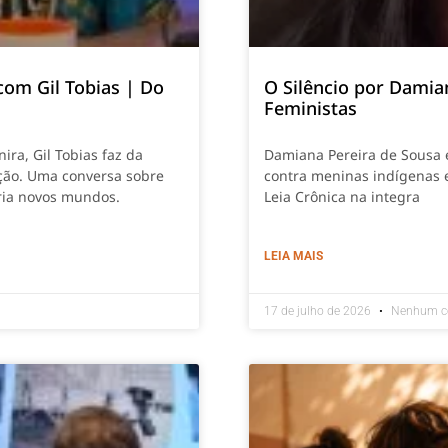
com Gil Tobias | Do
O Silêncio por Damia
Feministas
ira, Gil Tobias faz da
Damiana Pereira de Sousa e
ção. Uma conversa sobre
contra meninas indígenas e
cria novos mundos.
Leia Crônica na integra
LEIA MAIS
17 de julho de 2026
Nenhum c