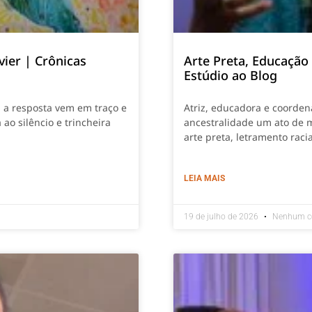
vier | Crônicas
Arte Preta, Educação
Estúdio ao Blog
, a resposta vem em traço e
Atriz, educadora e coordena
 ao silêncio e trincheira
ancestralidade um ato de 
arte preta, letramento rac
LEIA MAIS
19 de julho de 2026
Nenhum c