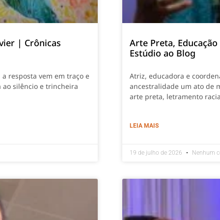
vier | Crônicas
Arte Preta, Educação
Estúdio ao Blog
, a resposta vem em traço e
Atriz, educadora e coordena
 ao silêncio e trincheira
ancestralidade um ato de 
arte preta, letramento rac
LEIA MAIS
19 de julho de 2026
Nenhum c