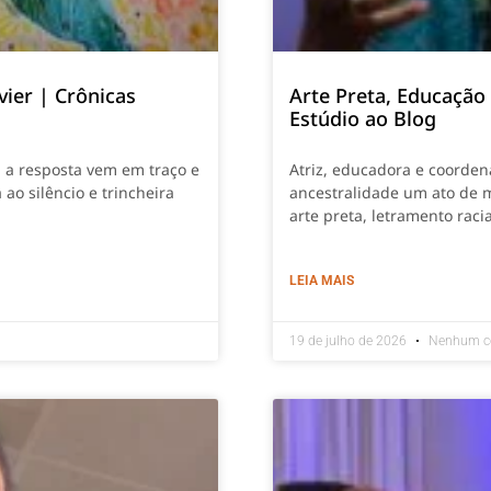
vier | Crônicas
Arte Preta, Educação
Estúdio ao Blog
, a resposta vem em traço e
Atriz, educadora e coordena
 ao silêncio e trincheira
ancestralidade um ato de 
arte preta, letramento rac
LEIA MAIS
19 de julho de 2026
Nenhum c