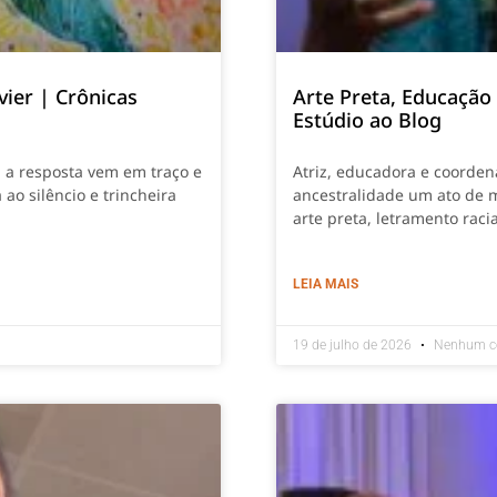
vier | Crônicas
Arte Preta, Educação
Estúdio ao Blog
, a resposta vem em traço e
Atriz, educadora e coordena
 ao silêncio e trincheira
ancestralidade um ato de 
arte preta, letramento rac
LEIA MAIS
19 de julho de 2026
Nenhum c