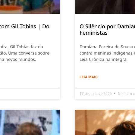
com Gil Tobias | Do
O Silêncio por Damia
Feministas
ira, Gil Tobias faz da
Damiana Pereira de Sousa e
ção. Uma conversa sobre
contra meninas indígenas e
cria novos mundos.
Leia Crônica na integra
LEIA MAIS
17 de julho de 2026
Nenhum c