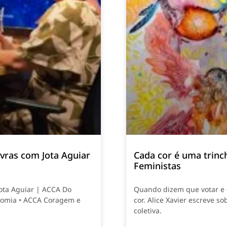
vras com Jota Aguiar
Cada cor é uma trinch
Feministas
Jota Aguiar | ACCA Do
Quando dizem que votar e e
nomia • ACCA Coragem e
cor. Alice Xavier escreve so
coletiva.