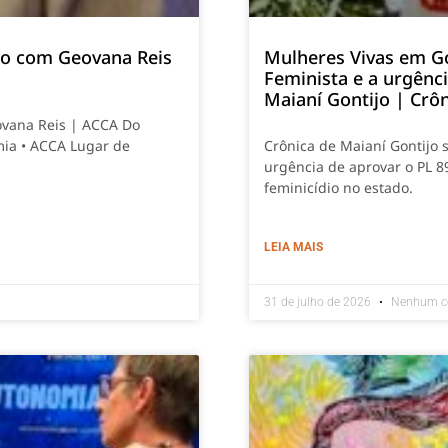
smo com Geovana Reis
Mulheres Vivas em G
Feminista e a urgênc
Maianí Gontijo | Crô
ovana Reis | ACCA Do
mia • ACCA Lugar de
Crônica de Maianí Gontijo 
urgência de aprovar o PL 8
feminicídio no estado.
LEIA MAIS
31 de julho de 2026
Nenhum c