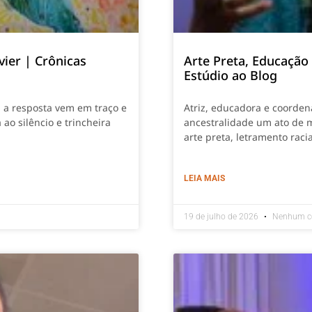
vier | Crônicas
Arte Preta, Educação
Estúdio ao Blog
, a resposta vem em traço e
Atriz, educadora e coordena
 ao silêncio e trincheira
ancestralidade um ato de 
arte preta, letramento rac
LEIA MAIS
19 de julho de 2026
Nenhum c